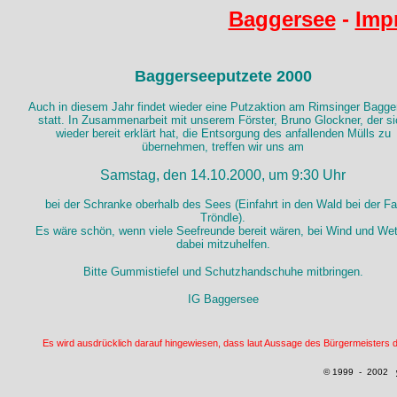
Baggersee
-
Imp
Baggerseeputzete 2000
Auch in diesem Jahr findet wieder eine Putzaktion am Rimsinger Bagge
statt. In Zusammenarbeit mit unserem Förster, Bruno Glockner, der s
wieder bereit erklärt hat, die Entsorgung des anfallenden Mülls zu
übernehmen, treffen wir uns am
Samstag, den 14.10.2000, um 9:30 Uhr
bei der Schranke oberhalb des Sees (Einfahrt in den Wald bei der Fa
Tröndle).
Es wäre schön, wenn viele Seefreunde bereit wären, bei Wind und Wet
dabei mitzuhelfen.
Bitte Gummistiefel und Schutzhandschuhe mitbringen.
IG Baggersee
Es wird ausdrücklich darauf hingewiesen, dass laut Aussage des Bürgermeisters d
© 1999 - 20
02