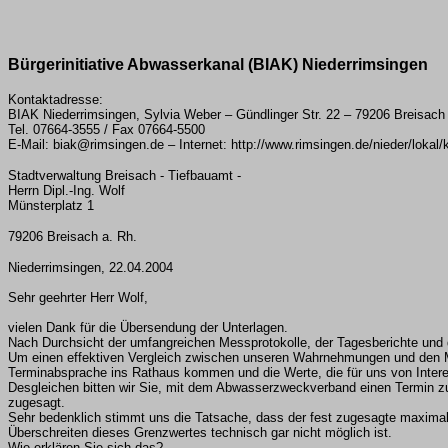
Bürgerinitiative Abwasserkanal (BIAK) Niederrimsingen
Kontaktadresse:
BIAK Niederrimsingen, Sylvia Weber – Gündlinger Str. 22 – 79206 Breisach
Tel. 07664-3555 / Fax 07664-5500
E-Mail: biak@rimsingen.de – Internet: http://www.rimsingen.de/nieder/lokal/
Stadtverwaltung Breisach - Tiefbauamt -
Herrn Dipl.-Ing. Wolf
Münsterplatz 1
79206 Breisach a. Rh.
Niederrimsingen, 22.04.2004
Sehr geehrter Herr Wolf,
vielen Dank für die Übersendung der Unterlagen.
Nach Durchsicht der umfangreichen Messprotokolle, der Tagesberichte und 
Um einen effektiven Vergleich zwischen unseren Wahrnehmungen und den Mess
Terminabsprache ins Rathaus kommen und die Werte, die für uns von Inter
Desgleichen bitten wir Sie, mit dem Abwasserzweckverband einen Termin zu
zugesagt.
Sehr bedenklich stimmt uns die Tatsache, dass der fest zugesagte maximal
Überschreiten dieses Grenzwertes technisch gar nicht möglich ist.
Wie erklären Sie sich das?