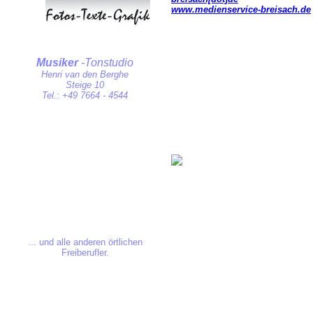
www.medienservice-breisach.de
Musiker
-Tonstudio
Henri van den Berghe
Steige 10
Tel.: +49
7664 - 4544
...
und alle anderen örtlichen
Freiberufler.