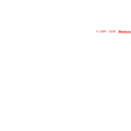
© 1999 - 20
08
Webmast