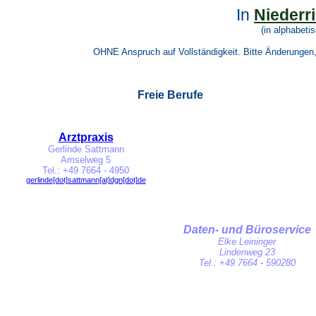
In
Niederr
(in alphabeti
OHNE Anspruch auf Vollständigkeit. Bitte Änderunge
Freie Berufe
Arztpraxis
Gerlinde Sattmann
Amselweg 5
Tel.: +49
7664 - 4950
gerlinde
[dot]
sattmann
[at]
dgn
[dot]
de
Daten- und Büroservice
Elke Leininger
Lindenweg 23
Tel.: +49
7664 - 590280