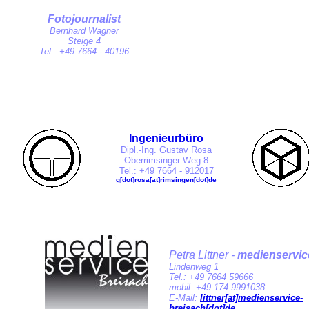
Fotojournalist
Bernhard Wagner
Steige 4
Tel.: +49
7664 - 40196
Ingenieurbüro
Dipl
.-Ing. Gustav Rosa
Oberrimsinger Weg
8
Tel.: +49 7664 - 912017
g[dot]rosa[at]rimsingen[dot]de
Petra Littner -
medienservic
Lindenweg 1
Tel.: +49
7664 59666
mobil: +49
174 9991038
E-Mail:
littner[at]medienservice-
breisach[dot]de