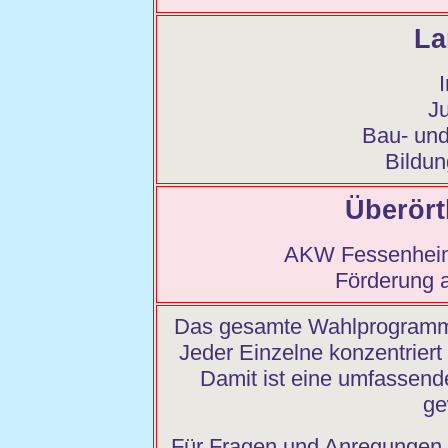
La
J
Bau- und
Bildun
Überört
AKW Fessenheim 
Förderung a
Das gesamte Wahlprogramm w
Jeder Einzelne konzentriert
Damit ist eine umfassend
ge
Für Fragen und Anregungen 