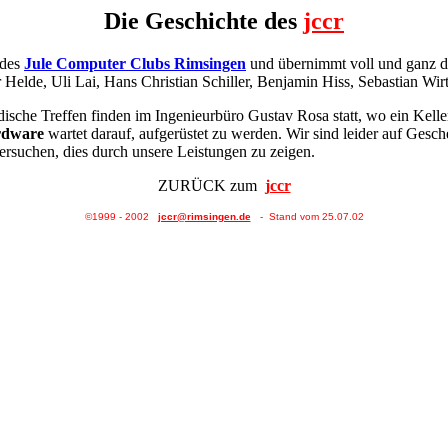
Die Geschichte des
jccr
 des
Jule Computer Clubs Rimsingen
und übernimmt voll und ganz 
elde, Uli Lai, Hans Christian Schiller, Benjamin Hiss, Sebastian Wirth,
adische Treffen finden im Ingenieurbüro Gustav Rosa statt, wo ein Ke
rdware
wartet darauf, aufgerüstet zu werden. Wir sind leider auf Ges
rsuchen, dies durch unsere Leistungen zu zeigen.
ZURÜCK zum
jccr
©1999 - 20
02
jccr@rimsingen.de
- Stand vom
25.07.02