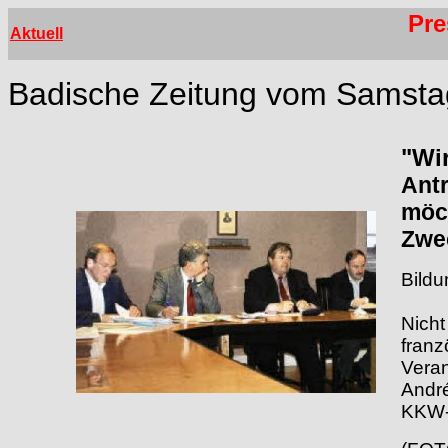
Pre
Aktuell
Badische Zeitung vom Samsta
"Wi
Antr
möc
Zwec
Bildu
Nicht
franz
Veran
André
KKW-T