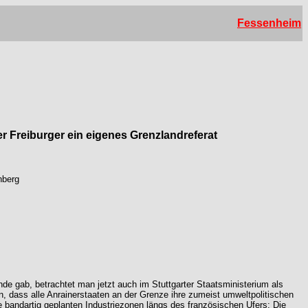
Fessenheim
r Freiburger ein eigenes Grenzlandreferat
nberg
nde gab, betrachtet man jetzt auch im Stuttgarter Staatsministerium als
en, dass alle Anrainerstaaten an der Grenze ihre zumeist umweltpolitischen
 bandartig geplanten Industriezonen längs des französischen Ufers: Die