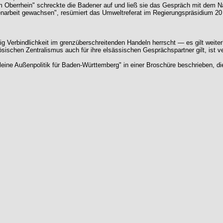
Oberrhein" schreckte die Badener auf und ließ sie das Gespräch mit dem Na
narbeit gewachsen", resümiert das Umweltreferat im Regierungspräsidium 20 
wenig Verbindlichkeit im grenzüberschreitenden Handeln herrscht — es gilt wei
chen Zentralismus auch für ihre elsässischen Gesprächspartner gilt, ist ver
 kleine Außenpolitik für Baden-Württemberg" in einer Broschüre beschrieben, d