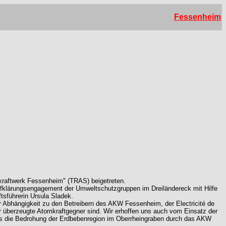
Fessenheim
kraftwerk Fessenheim" (TRAS) beigetreten.
ufklärungsengagement der Umweltschutzgruppen im Dreiländereck mit Hilfe
tsführerin Ursula Sladek.
iner Abhängigkeit zu den Betreibern des AKW Fessenheim, der Electricité de
 überzeugte Atomkraftgegner sind. Wir erhoffen uns auch vom Einsatz der
ass die Bedrohung der Erdbebenregion im Oberrheingraben durch das AKW