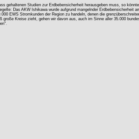
uss gehaltenen Studien zur Erdbebensicherheit herausgeben muss, so könnte 
elte: Das AKW Ishikawa wurde aufgrund mangelnder Erdbebensicherheit am 24
. 10.000 EWS Stromkunden der Region zu handeln, denen die grenzüberschreite
äß große Kreise zieht, gehen wir davon aus, auch im Sinne aller 35.000 bun
en".