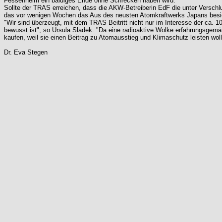
Fessenheim ein baldiges Ende ohne Schrecken haben wird."
Sollte der TRAS erreichen, dass die AKW-Betreiberin EdF die unter Verschl
das vor wenigen Wochen das Aus des neusten Atomkraftwerks Japans besieg
"Wir sind überzeugt, mit dem TRAS Beitritt nicht nur im Interesse der ca
bewusst ist", so Ursula Sladek. "Da eine radioaktive Wolke erfahrungsgem
kaufen, weil sie einen Beitrag zu Atomausstieg und Klimaschutz leisten woll
Dr. Eva Stegen