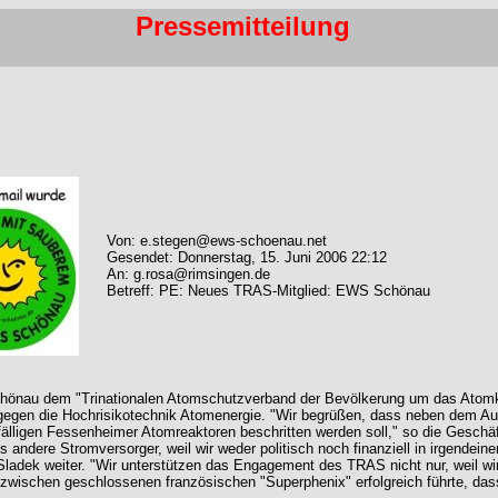
Pressemitteilung
Von: e.stegen@ews-schoenau.net
Gesendet: Donnerstag, 15. Juni 2006 22:12
An: g.rosa@rimsingen.de
Betreff: PE: Neues TRAS-Mitglied: EWS Schönau
e Schönau dem "Trinationalen Atomschutzverband der Bevölkerung um das Atom
 gegen die Hochrisikotechnik Atomenergie. "Wir begrüßen, dass neben dem A
älligen Fessenheimer Atomreaktoren beschritten werden soll," so die Geschäf
ls andere Stromversorger, weil wir weder politisch noch finanziell in irgende
adek weiter. "Wir unterstützen das Engagement des TRAS nicht nur, weil wir
inzwischen geschlossenen französischen "Superphenix" erfolgreich führte, d