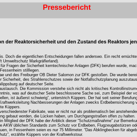
Pressebericht
on der Reaktorsicherheit und den Zustand des Reaktors jen
s. Doch die eigentlichen Entscheidungen fallen anderswo. Ein recht ernüchte
ft Umweltschutz Markgräflerland).
für Fragen der Sicherheit kerntechnischer Anlagen (DFK) berufen wurde, ma
Fessenheim stilllegen.
eae und des Freiburger OB Dieter Salomon zur DFK gestoßen. Die wurde bereit
 der Sicherheit, des Strahlenschutzes sowie der Notfallschutzplanung auszuta
ippsburg auf deutscher Seite.
ustausch. Die Kommission verstehe sich nicht als kritisches Kontrollinstrum
nntnis, was auf deutscher Seite beschlossene Sache sei, zum Beispiel der 
en, ist äußerst schwierig”, unterstrich Küppers. Der hat seit seiner Berufun
 Kraftwerksleitung Nachbesserungen der Anlagen zwecks Erdbebensicherung v
ete Küppers.
erschiedenster Fabrikate, was er nicht nur als problematisch bei anstehenden
ng gebaut worden, die Lücken haben, um Durchgangstraßen offen zu halten. F
Ein Mitglied der DFK habe der Anblick dieser “Schutzmaßnahme” zur Bemerkung 
re AKW üblichen Standards zum Schutz vor Erdbeben, Flugzeugabstürzen oder 
auen, in Fessenheim seien es nur 75 Millimeter. “Das Abklingbecken für abge
tz”, erzählte Küppers von der Kraftwerkstour.