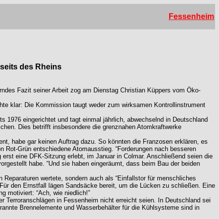
Fessenheim
seits des Rheins
rndes Fazit seiner Arbeit zog am Dienstag Christian Küppers vom Öko-
chte klar: Die Kommission taugt weder zum wirksamen Kontrollinstrument
s 1976 eingerichtet und tagt einmal jährlich, abwechselnd in Deutschland
uschen. Dies betrifft insbesondere die grenznahen Atomkraftwerke
ent, habe gar keinen Auftrag dazu. So könnten die Franzosen erklären, es
von Rot-Grün entschiedene Atomausstieg. “Forderungen nach besseren
g erst eine DFK-Sitzung erlebt, im Januar in Colmar. Anschließend seien die
orgestellt habe. “Und sie haben eingeräumt, dass beim Bau der beiden
 Reparaturen wertete, sondern auch als “Einfallstor für menschliches
ür den Ernstfall lägen Sandsäcke bereit, um die Lücken zu schließen. Eine
motiviert: “Ach, wie niedlich!”
Terroranschlägen in Fessenheim nicht erreicht seien. In Deutschland sei
brannte Brennelemente und Wasserbehälter für die Kühlsysteme sind in