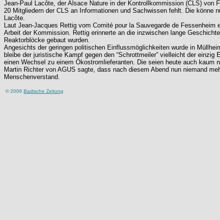
Jean-Paul Lacôte, der Alsace Nature in der Kontrollkommission (CLS) von F
20 Mitgliedern der CLS an Informationen und Sachwissen fehlt. Die könne 
Lacôte.
Laut Jean-Jacques Rettig vom Comité pour la Sauvegarde de Fessenheim et 
Arbeit der Kommission. Rettig erinnerte an die inzwischen lange Geschich
Reaktorblöcke gebaut wurden.
Angesichts der geringen politischen Einflussmöglichkeiten wurde in Mül
bleibe der juristische Kampf gegen den “Schrottmeiler” vielleicht der ein
einen Wechsel zu einem Ökostromlieferanten. Die seien heute auch kaum no
Martin Richter von AGUS sagte, dass nach diesem Abend nun niemand mehr 
Menschenverstand.
© 2006
Badische Zeitung