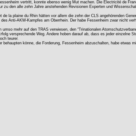
essenheim vertritt, konnte ebenso wenig Mut machen. Die Electricité de Fran
nur zu den alle zehn Jahre anstehenden Revisionen Experten und Wissenschaf
de la plaine du Rhin hätten vor allem die zehn der CLS angehörenden Genera
te des Anti-AKW-Kampfes am Oberrhein. Der habe Fessenheim zwar nicht verhi
lheim umso mehr auf den TRAS verwiesen, den “Trinationalen Atomschutzverb
zig Erfolg versprechende Weg. Andere hoben darauf ab, dass es jeder einzel
ch teurer.
behaupten könne, die Forderung, Fessenheim abzuschalten, habe etwas mit 