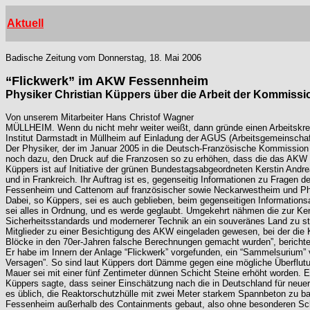
Aktuell
Badische Zeitung vom Donnerstag, 18. Mai 2006
“Flickwerk” im AKW Fessennheim
Physiker Christian Küppers über die Arbeit der Kommissi
Von unserem Mitarbeiter Hans Christof Wagner
MÜLLHEIM. Wenn du nicht mehr weiter weißt, dann gründe einen Arbeitskrei
Institut Darmstadt in Müllheim auf Einladung der AGUS (Arbeitsgemeinscha
Der Physiker, der im Januar 2005 in die Deutsch-Französische Kommission 
noch dazu, den Druck auf die Franzosen so zu erhöhen, dass die das AKW 
Küppers ist auf Initiative der grünen Bundestagsabgeordneten Kerstin Andr
und in Frankreich. Ihr Auftrag ist es, gegenseitig Informationen zu Fragen
Fessenheim und Cattenom auf französischer sowie Neckarwestheim und Phil
Dabei, so Küppers, sei es auch geblieben, beim gegenseitigen Informationsa
sei alles in Ordnung, und es werde geglaubt. Umgekehrt nähmen die zur Ke
Sicherheitsstandards und modernerer Technik an ein souveränes Land zu stell
Mitglieder zu einer Besichtigung des AKW eingeladen gewesen, bei der die
Blöcke in den 70er-Jahren falsche Berechnungen gemacht wurden”, bericht
Er habe im Innern der Anlage “Flickwerk” vorgefunden, ein “Sammelsurium” v
Versagen”. So sind laut Küppers dort Dämme gegen eine mögliche Überflutu
Mauer sei mit einer fünf Zentimeter dünnen Schicht Steine erhöht worden. 
Küppers sagte, dass seiner Einschätzung nach die in Deutschland für neue
es üblich, die Reaktorschutzhülle mit zwei Meter starkem Spannbeton zu b
Fessenheim außerhalb des Containments gebaut, also ohne besonderen Schu