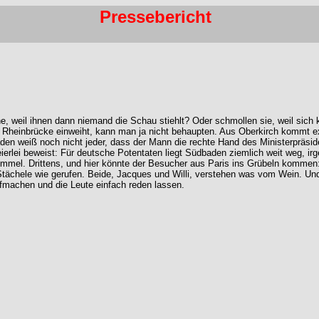
Pressebericht
hne, weil ihnen dann niemand die Schau stiehlt? Oder schmollen sie, weil si
inbrücke einweiht, kann man ja nicht behaupten. Aus Oberkirch kommt extra
aden weiß noch nicht jeder, dass der Mann die rechte Hand des Ministerpräside
eierlei beweist: Für deutsche Potentaten liegt Südbaden ziemlich weit weg, i
mmel. Drittens, und hier könnte der Besucher aus Paris ins Grübeln kommen: 
Stächele wie gerufen. Beide, Jacques und Willi, verstehen was vom Wein. Un
fmachen und die Leute einfach reden lassen.