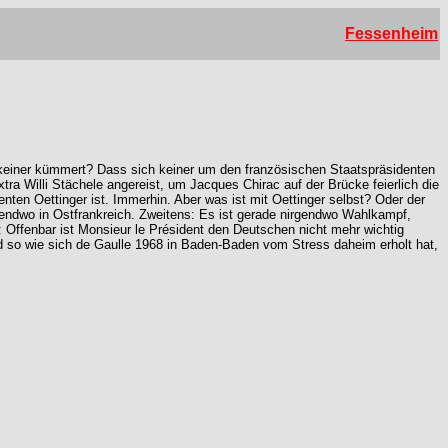
Fessenheim
ch keiner kümmert? Dass sich keiner um den französischen Staatspräsidenten
 Willi Stächele angereist, um Jacques Chirac auf der Brücke feierlich die
nten Oettinger ist. Immerhin. Aber was ist mit Oettinger selbst? Oder der
rgendwo in Ostfrankreich. Zweitens: Es ist gerade nirgendwo Wahlkampf,
Offenbar ist Monsieur le Président den Deutschen nicht mehr wichtig
d so wie sich de Gaulle 1968 in Baden-Baden vom Stress daheim erholt hat,