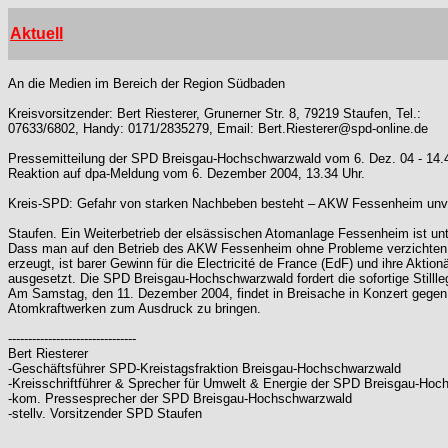
Aktuell
An die Medien im Bereich der Region Südbaden
Kreisvorsitzender: Bert Riesterer, Grunerner Str. 8, 79219 Staufen, Tel.:
07633/6802, Handy: 0171/2835279, Email: Bert.Riesterer@spd-online.de
Pressemitteilung der SPD Breisgau-Hochschwarzwald vom 6. Dez. 04 - 14.
Reaktion auf dpa-Meldung vom 6. Dezember 2004, 13.34 Uhr.
Kreis-SPD: Gefahr von starken Nachbeben besteht – AKW Fessenheim unver
Staufen. Ein Weiterbetrieb der elsässischen Atomanlage Fessenheim ist u
Dass man auf den Betrieb des AKW Fessenheim ohne Probleme verzichten kann
erzeugt, ist barer Gewinn für die Electricité de France (EdF) und ihre Akt
ausgesetzt. Die SPD Breisgau-Hochschwarzwald fordert die sofortige Still
Am Samstag, den 11. Dezember 2004, findet in Breisache in Konzert gegen
Atomkraftwerken zum Ausdruck zu bringen.
--------------------------------
Bert Riesterer
-Geschäftsführer SPD-Kreistagsfraktion Breisgau-Hochschwarzwald
-Kreisschriftführer & Sprecher für Umwelt & Energie der SPD Breisgau-Ho
-kom. Pressesprecher der SPD Breisgau-Hochschwarzwald
-stellv. Vorsitzender SPD Staufen