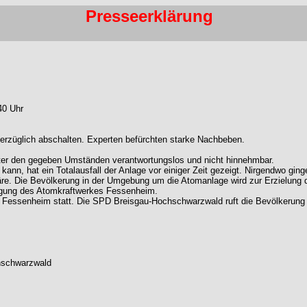
Presseerklärung
40 Uhr
züglich abschalten. Experten befürchten starke Nachbeben.
nter den gegeben Umständen verantwortungslos und nicht hinnehmbar.
, hat ein Totalausfall der Anlage vor einiger Zeit gezeigt. Nirgendwo ginge
ionäre. Die Bevölkerung in der Umgebung um die Atomanlage wird zur Erzielung
legung des Atomkraftwerkes Fessenheim.
 Fessenheim statt. Die SPD Breisgau-Hochschwarzwald ruft die Bevölkerung 
chschwarzwald