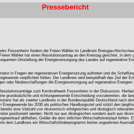
Pressebericht
rks Fessenheim fordern die Freien Wähler im Landkreis Breisgau-Hochschwarz
 Freien Wähler hat einen Resolutionsantrag an den Kreistag gerichtet, in dem 
equenten Umstellung der Energieversorgung des Landes auf regenerative Energ
rdinator in Fragen der regenerativen Energienutzung auftreten und die Schaf
nergiewende verpflichtet fühlen. Der Landkreis wird beispielhaft das Ziel de
 oder Neubeschaffungen die Energieversorgung auf regenerative Energien au
 Resolutionsanträge zum Kernkraftwerk Fessenheim in der Diskussion. Hierbe
eine grundsätzliche und richtungweisende Entscheidung vorzubereiten, die lang
Konstanz hat als zweiter Landkreis in der Bundesrepublik Deutschland nach 
len Energiewende bis 2030 als politisches Handlungsziel und stützt den langf
bereits eine Vielzahl von ökonomisch erfolgreichen und ökologisch relevanten
orreiter positioniert werden. Nicht nur aus ökologischen sondern auch aus ök
rgieeinkauf abfließen, Gelder die dem örtlichen Wirtschaftskreislauf fehlen. E
erte dem Landkreis ein Wirtschaftsförderprogramm bisher ungeahnten Ausmaß