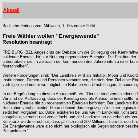
Aktuell
Badische Zeitung vom Mittwoch, 1. Dezember 2004
Freie Wähler wollen "Energiewende"
Resolution beantragt
FREIBURG (BZ). Angesichts der Debatte um die Stilllegung des Kernkraftwe
nuklearer Energie, hin zur Nutzung regenerativer Energien. Die Fraktion der
unterstützen, die im Zeitraum der kommenden drei Jahrzehnte zu einer kons
festschreiben".
Weitere Forderungen sind: "Der Landkreis wird als Initiator, Motor und Koo
Institutionen, Firmen und Personen vorantreiben, die sich dem Ziel einer E
verfolgen, und immer wo möglich im Rahmen von Umstellungen, Erneuerungen
In der Begründung zu diesem Antrag heißt es: "Derzeit sind verschiedenen
Wir sind der Auffassung, dass der Kreistag dies als Anlass nehmen sollte, 
nuklearer Energie hin zu regenerativen Energien befördert. Der Landkreis 
Resolution verabschiedet. Diese definiert das ehrgeizige Ziel einer regiona
zeitlichen Vorgaben ab. Dabei existieren bei uns wie im Landkreis Konstanz 
ausgebaut, vernetzt und vervielfacht und der Landkreis so dauerhaft als V
Konstanz wurde errechnet, dass jährlich rund 300 Millionen Euro für den Ene
Die Energiewende wäre also nicht nur ökologisch ein Segen sondern besch
Perspektiven."