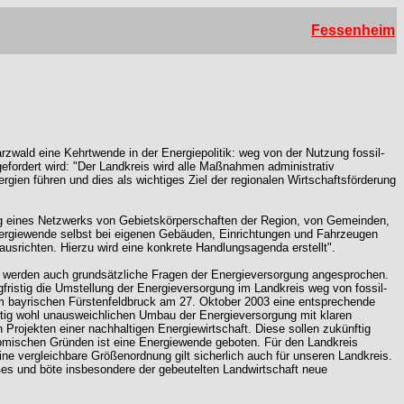
Fessenheim
wald eine Kehrtwende in der Energiepolitik: weg von der Nutzung fossil-
gefordert wird: "Der Landkreis wird alle Maßnahmen administrativ
ien führen und dies als wichtiges Ziel der regionalen Wirtschaftsförderung
fung eines Netzwerks von Gebietskörperschaften der Region, von Gemeinden,
r Energiewende selbst bei eigenen Gebäuden, Einrichtungen und Fahrzeugen
srichten. Hierzu wird eine konkrete Handlungsagenda erstellt".
i werden auch grundsätzliche Fragen der Energieversorgung angesprochen.
fristig die Umstellung der Energieversorgung im Landkreis weg von fossil-
dem bayrischen Fürstenfeldbruck am 27. Oktober 2003 eine entsprechende
ristig wohl unausweichlichen Umbau der Energieversorgung mit klaren
 Projekten einer nachhaltigen Energiewirtschaft. Diese sollen zukünftig
onomischen Gründen ist eine Energiewende geboten. Für den Landkreis
ine vergleichbare Größenordnung gilt sicherlich auch für unseren Landkreis.
es und böte insbesondere der gebeutelten Landwirtschaft neue