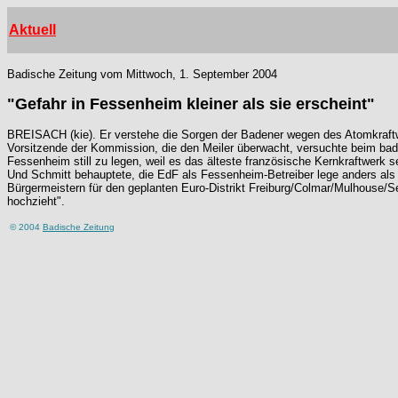
Aktuell
Badische Zeitung vom Mittwoch, 1. September 2004
"Gefahr in Fessenheim kleiner als sie erscheint"
BREISACH (kie). Er verstehe die Sorgen der Badener wegen des Atomkraftwerk
Vorsitzende der Kommission, die den Meiler überwacht, versuchte beim badi
Fessenheim still zu legen, weil es das älteste französische Kernkraftwerk s
Und Schmitt behauptete, die EdF als Fessenheim-Betreiber lege anders als 
Bürgermeistern für den geplanten Euro-Distrikt Freiburg/Colmar/Mulhouse
hochzieht".
© 2004
Badische Zeitung