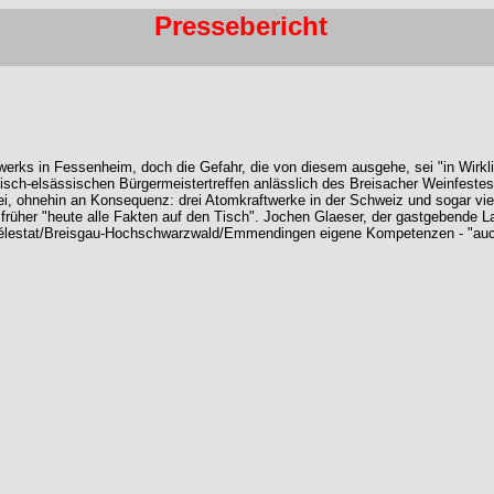
Pressebericht
s in Fessenheim, doch die Gefahr, die von diesem ausgehe, sei "in Wirklichke
sch-elsässischen Bürgermeistertreffen anlässlich des Breisacher Weinfestes
ei, ohnehin an Konsequenz: drei Atomkraftwerke in der Schweiz und sogar vier 
früher "heute alle Fakten auf den Tisch". Jochen Glaeser, der gastgebende 
/Sélestat/Breisgau-Hochschwarzwald/Emmendingen eigene Kompetenzen - "auch