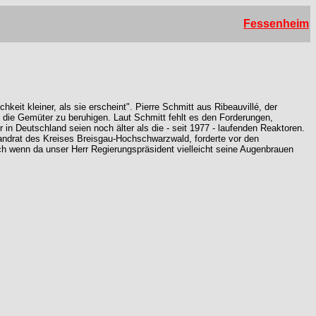
Fessenheim
it kleiner, als sie erscheint". Pierre Schmitt aus Ribeauvillé, der
 die Gemüter zu beruhigen. Laut Schmitt fehlt es den Forderungen,
in Deutschland seien noch älter als die - seit 1977 - laufenden Reaktoren.
Landrat des Kreises Breisgau-Hochschwarzwald, forderte vor den
 wenn da unser Herr Regierungspräsident vielleicht seine Augenbrauen