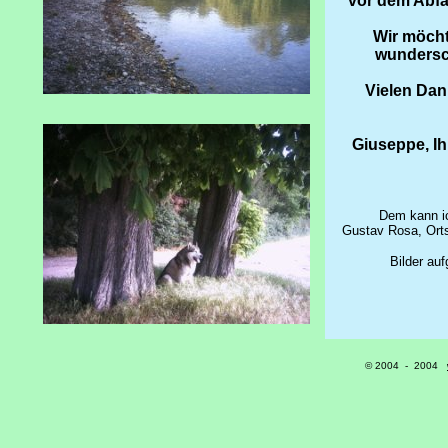
vor dem Abfa
Wir möcht
wundersc
Vielen Dank
Giuseppe, Ih
Dem kann ic
Gustav Rosa, Orts
Bilder au
© 2004 - 20
04