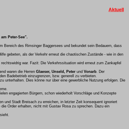
Aktuell
 am Peter-See".
n im Bereich des Rimsinger Baggersees und bekundet sein Bedauern, dass
lfe gebeten, als der Verkehr erneut die chaotischen Zustände - wie in den
 rechtswidrig war. Fazit: Die Verkehrssituation wird erneut zum Zankapfel
send waren die Herren
Glaeser, Unseld, Peter
und
Vonarb
. Der
den Badebetrieb einzugrenzen, bzw. generell zu verbieten.
 unterhalten. Dies könne nur über eine gewerbliche Nutzung erfolgen. Die
leme.
ielen engagierten Bürgern, schon wiederholt Vorschläge und Konzepte
und Stadt Breisach zu erreichen, in letzter Zeit konsequent ignoriert
 die Order erhalten, nicht mit Gustav Rosa zu sprechen. Dazu ein
sieht.