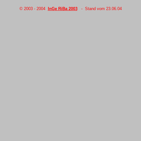
© 2003 - 20
04
InGe RiBa 2003
- Stand vom
23.06.04