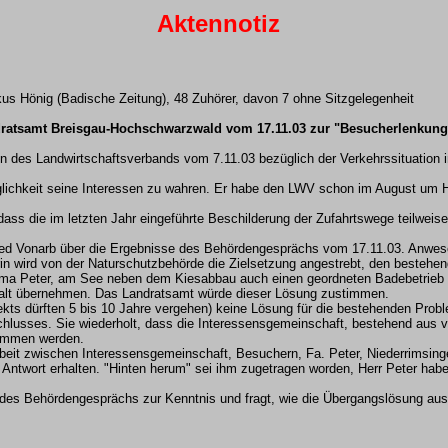
Aktennotiz
us Hönig (Badische Zeitung), 48 Zuhörer, davon 7 ohne Sitzgelegenheit
dratsamt Breisgau-Hochschwarzwald vom 17.11.03 zur "Besucherlenkung
en des Landwirtschaftsverbands vom 7.11.03 bezüglich der Verkehrssituatio
glichkeit seine Interessen zu wahren. Er habe den LWV schon im August um Hi
dass die im letzten Jahr eingeführte Beschilderung der Zufahrtswege teilweise
lfred Vonarb über die Ergebnisse des Behördengesprächs vom 17.11.03. Anwe
in wird von der Naturschutzbehörde die Zielsetzung angestrebt, den bestehen
ma Peter, am See neben dem Kiesabbau auch einen geordneten Badebetrieb zu
stalt übernehmen. Das Landratsamt würde dieser Lösung zustimmen.
jekts dürften 5 bis 10 Jahre vergehen) keine Lösung für die bestehenden Prob
chlusses. Sie wiederholt, dass die Interessensgemeinschaft, bestehend aus v
nommen werden.
it zwischen Interessensgemeinschaft, Besuchern, Fa. Peter, Niederrimsingen 
 Antwort erhalten. "Hinten herum" sei ihm zugetragen worden, Herr Peter habe
 des Behördengesprächs zur Kenntnis und fragt, wie die Übergangslösung aus