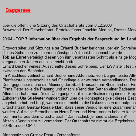
Baggersee
über die öffentliche Sitzung des Ortschaftsrats vom 8.12.2003
Anwesend: Der Ortschaftsrat, Protokollführer Joachim Mertins, Presse Mark
20:04 -
TOP 7 Information über das Ergebnis der Besprechung im Lan
Ortsvorsteher und Sitzungsleiter
Erhard Bucher
berichtet über ein Schreib
dieses Schreiben zu einem ungünstigen Zeitpunkt eingereicht wurde.
Tobias Ehret
verteidigt diesen von ihm veranlassten Schritt als einzige Mö
vergangenen Jahren auch - erreicht hatte.
Erhard Bucher verliest Ausschnitte dieses Schreibens. Der LWV stellt fest, 
zwischen den Behörden!
Im Anschluss verliest Erhard Bucher eine Aktennotiz von Bürgermeister A
Planfeststellungsbeschluss sei Grundlage aller weiteren Verhandlungen. Dar
Dem gegenüber stehe die Meinung der Stadt Breisach am Rhein und der Fir
Firma Peter solle die Planung und anschließend den Betrieb einer Badean
Allerdings habe man für die Übergangszeit (bis zur Realisierung dieses Pro
Zuhörerin
Uta Stiefvater
wundert sich über die Konzeptlosigkeit dieses Bes
angeboten hat und fragt, warum diese nicht in die Diskussionen mit aufge
Ortschaftsrat
Gustav Rosa
erklärt, dass seine Versuche, eine Zusammenarbe
werden. Auf seine Schreiben an Herrn Peter und Herrn Vonarb habe er keine
Kommentar aus dem Ortschaftsrat: "Dann schick jemand anderes hin!"
Abschließend bleibt zu vermerken: Der Ortschaftsrat nimmt die Ergebnisse
20:45 Ende TOP 7.
Aktennotiz von Gustav Rosa - Ortschaftsrat.